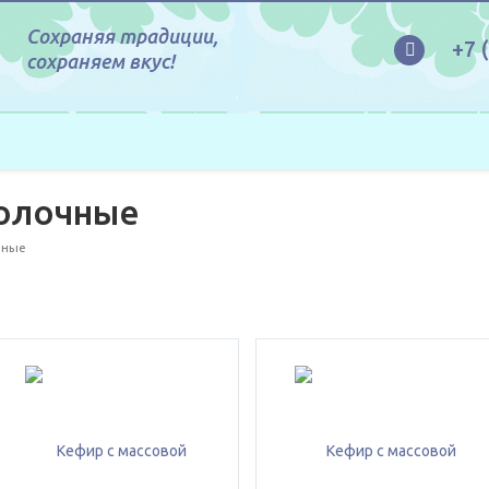
Сохраняя традиции,
+7 
сохраняем вкус!
олочные
чные