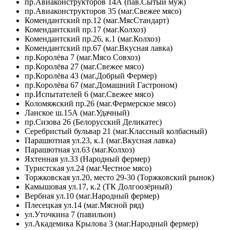
пр.Авиаконструкторов 14А (пав.Сытый муж)
пр.Авиаконструкторов 35 (маг.Свежее мясо)
Комендантский пр.12 (маг.МясСтандарт)
Комендантский пр.17 (маг.Колхоз)
Комендантский пр.26, к.1 (маг.Колхоз)
Комендантский пр.67 (маг.Вкусная лавка)
пр.Королёва 7 (маг.Мясо Совхоз)
пр.Королёва 27 (маг.Свежее мясо)
пр.Королёва 43 (маг.Добрый Фермер)
пр.Королёва 67 (маг.Домашний Гастроном)
пр.Испытателей 6 (маг.Свежее мясо)
Коломяжский пр.26 (маг.Фермерское мясо)
Ланское ш.15А (маг.Удачный)
пр.Сизова 26 (Белорусский Деликатес)
Серебристый бульвар 21 (маг.Классный колбасный)
Парашютная ул.23, к.1 (маг.Вкусная лавка)
Парашютная ул.63 (маг.Колхоз)
Яхтенная ул.33 (Народный фермер)
Туристская ул.24 (маг.Честное мясо)
Торжковская ул.20, место 29-30 (Торжковский рынок)
Камышовая ул.17, к.2 (ТК Долгоозёрный)
Вербная ул.10 (маг.Народный фермер)
Плесецкая ул.14 (маг.Мясной ряд)
ул.Уточкина 7 (павильон)
ул.Академика Крылова 3 (маг.Народный фермер)