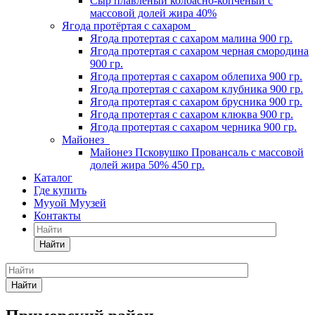
Сыр плавленый колбасно-копченый с
массовой долей жира 40%
Ягода протёртая с сахаром
Ягода протертая с сахаром малина 900 гр.
Ягода протертая с сахаром черная смородина
900 гр.
Ягода протертая с сахаром облепиха 900 гр.
Ягода протертая с сахаром клубника 900 гр.
Ягода протертая с сахаром брусника 900 гр.
Ягода протертая с сахаром клюква 900 гр.
Ягода протертая с сахаром черника 900 гр.
Майонез
Майонез Псковушко Провансаль с массовой
долей жира 50% 450 гр.
Каталог
Где купить
Мууой Муузей
Контакты
Найти
Найти