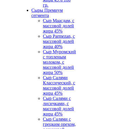
гр.
Сыры Премиум
сегмента
Сыр Маасдам, c
массовой долей
жира 45%
Сыр Parmezan, c
массовой долей
жира 40%
Сыр Муромский
с топленым
молоком, с
массовой долей
жира 50%
Сыр Салями
Классический, c
массовой долей
жира 45%
Сыр Салями с
лисичками, с
массовой долей
жира 45%
Сыр Салями с
грецким орехом,