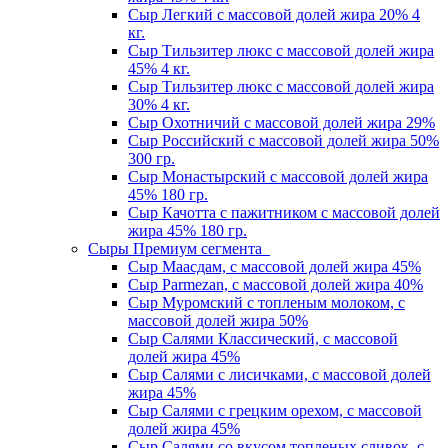
Сыр Легкий c массовой долей жира 20% 4
кг.
Сыр Тильзитер люкс c массовой долей жира
45% 4 кг.
Сыр Тильзитер люкс c массовой долей жира
30% 4 кг.
Сыр Охотничий c массовой долей жира 29%
Сыр Российский c массовой долей жира 50%
300 гр.
Сыр Монастырский c массовой долей жира
45% 180 гр.
Сыр Качотта с пажитником c массовой долей
жира 45% 180 гр.
Сыры Премиум сегмента
Сыр Маасдам, c массовой долей жира 45%
Сыр Parmezan, c массовой долей жира 40%
Сыр Муромский с топленым молоком, с
массовой долей жира 50%
Сыр Салями Классический, c массовой
долей жира 45%
Сыр Салями с лисичками, с массовой долей
жира 45%
Сыр Салями с грецким орехом, с массовой
долей жира 45%
Сыр Салями со вкусом топленых сливок, с