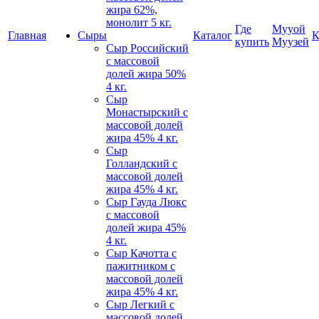
жира 62%,
монолит 5 кг.
Где
Мууой
Главная
Сыры
Каталог
К
купить
Муузей
Сыр Российский
c массовой
долей жира 50%
4 кг.
Сыр
Монастырский c
массовой долей
жира 45% 4 кг.
Сыр
Голландский c
массовой долей
жира 45% 4 кг.
Сыр Гауда Люкс
c массовой
долей жира 45%
4 кг.
Сыр Качотта с
пажитником c
массовой долей
жира 45% 4 кг.
Сыр Легкий c
массовой долей